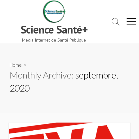
Skip
to
content
Search
Men
Science Santé+
Toggle
Média Internet de Santé Publique
Home
>
Monthly Archive:
septembre,
2020