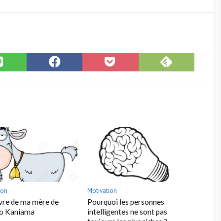
Subscribe
hare
Share
Save
on
n
on
to
Feedly
INE
Facebook
Pocket
ion
Motivation
vre de ma mère de
Pourquoi les personnes
do Kaniama
intelligentes ne sont pas