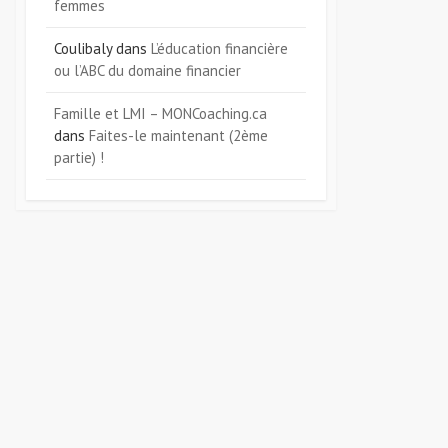
femmes
Coulibaly
dans
L’éducation financière
ou l’ABC du domaine financier
Famille et LMI – MONCoaching.ca
dans
Faites-le maintenant (2ème
partie) !