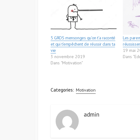
5 GROS mensonges qu’on t’a raconté
Les parent
et qui t’empêchent de réussir dans ta
réussisse
vie
19 mai 
3 novembre 2019
Dans "Ed
Dans "Motivation"
Categories:
Motivation
admin