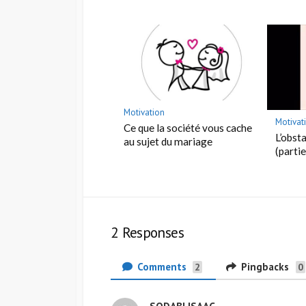
Motivation
Motivat
Ce que la société vous cache
L’obst
au sujet du mariage
(parti
2 Responses
Comments
Pingbacks
2
0
SODABI ISAAC
d