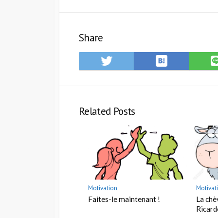
Share
Save
Share
S
to
on
o
Hatena
Twitter
L
Bookmark
Related Posts
Motivation
Motivat
Faites-le maintenant !
La chè
Ricar