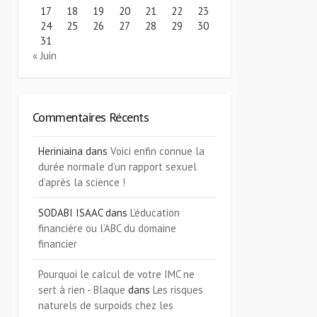
17
18
19
20
21
22
23
24
25
26
27
28
29
30
31
« Juin
Commentaires Récents
Heriniaina
dans
Voici enfin connue la
durée normale d’un rapport sexuel
d’après la science !
SODABI ISAAC
dans
L’éducation
financière ou l’ABC du domaine
financier
Pourquoi le calcul de votre IMC ne
sert à rien - Blaque
dans
Les risques
naturels de surpoids chez les