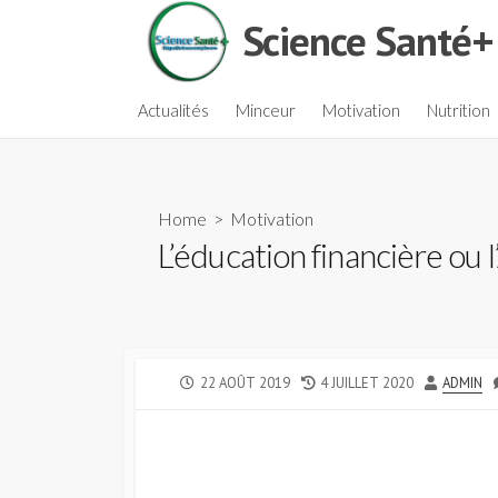
Skip
Science Santé+
to
content
Actualités
Minceur
Motivation
Nutrition
Home
>
Motivation
L’éducation financière ou
PUBLISHED
LAST
AUTHOR
22 AOÛT 2019
4 JUILLET 2020
ADMIN
DATE
MODIFIED
DATE