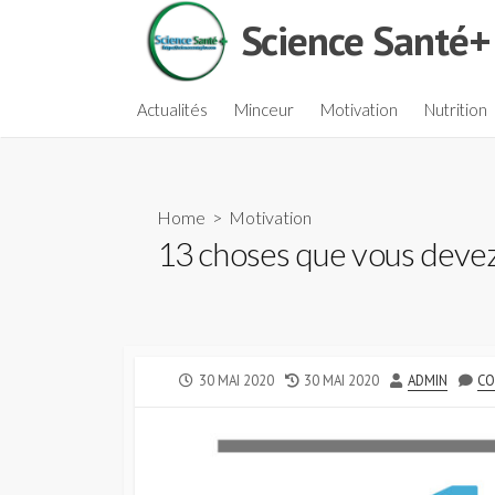
Skip
Science Santé+
to
content
Actualités
Minceur
Motivation
Nutrition
Home
>
Motivation
13 choses que vous devez
PUBLISHED
LAST
AUTHOR
30 MAI 2020
30 MAI 2020
ADMIN
CO
DATE
MODIFIED
DATE