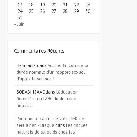
17
18
19
20
21
22
23
24
25
26
27
28
29
30
31
« Juin
Commentaires Récents
Heriniaina
dans
Voici enfin connue la
durée normale d’un rapport sexuel
d’après la science !
SODABI ISAAC
dans
L’éducation
financière ou l’ABC du domaine
financier
Pourquoi le calcul de votre IMC ne
sert à rien - Blaque
dans
Les risques
naturels de surpoids chez les