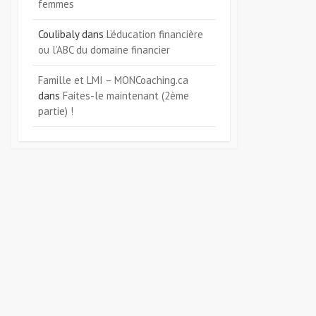
femmes
Coulibaly
dans
L’éducation financière
ou l’ABC du domaine financier
Famille et LMI – MONCoaching.ca
dans
Faites-le maintenant (2ème
partie) !