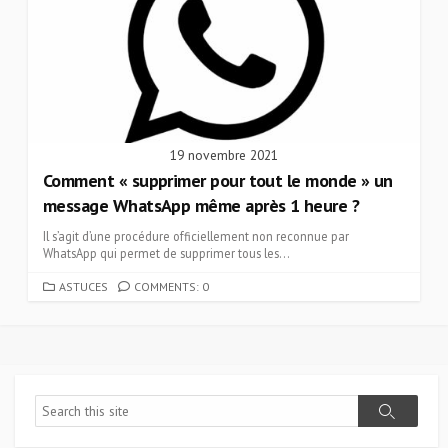
19 novembre 2021
Comment « supprimer pour tout le monde » un
message WhatsApp même après 1 heure ?
Il s’agit d’une procédure officiellement non reconnue par
WhatsApp qui permet de supprimer tous les...
CATEGORIES
ASTUCES
COMMENTS: 0
Search
Search