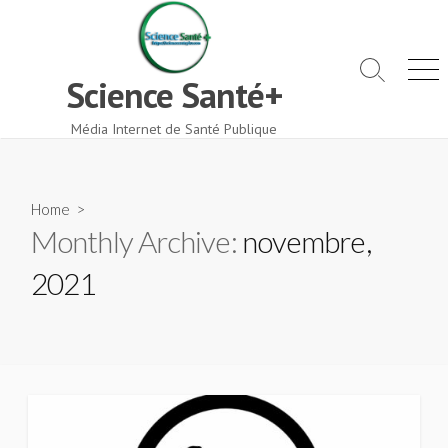
Skip
to
content
Search
Men
Science Santé+
Toggle
Média Internet de Santé Publique
Home
>
Monthly Archive:
novembre,
2021