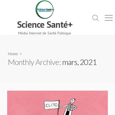
Skip
to
content
Search
Men
Science Santé+
Toggle
Média Internet de Santé Publique
Home
>
Monthly Archive:
mars, 2021