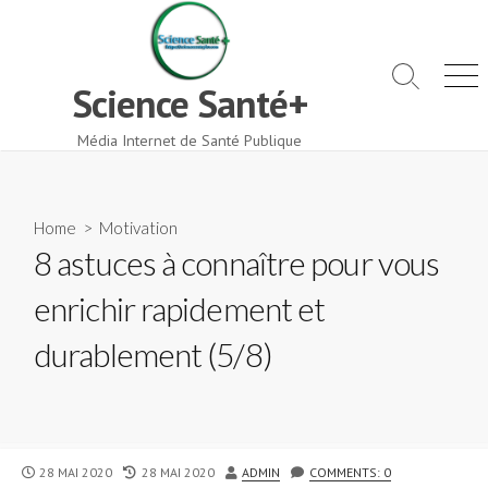
Skip
to
content
Search
Men
Science Santé+
Toggle
Média Internet de Santé Publique
Home
>
Motivation
8 astuces à connaître pour vous
enrichir rapidement et
durablement (5/8)
PUBLISHED
LAST
AUTHOR
28 MAI 2020
28 MAI 2020
ADMIN
COMMENTS: 0