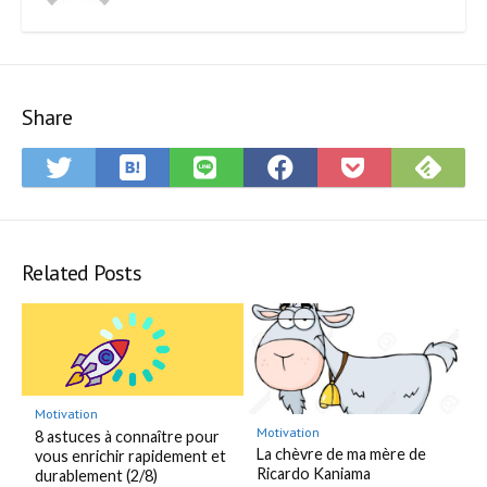
Share
Save
Subsc
Share
Share
Share
Save
to
on
on
on
on
to
Hatena
Feedly
Twitter
LINE
Facebook
Pocket
Bookmark
Related Posts
Motivation
Motivation
8 astuces à connaître pour
La chèvre de ma mère de
vous enrichir rapidement et
Ricardo Kaniama
durablement (2/8)