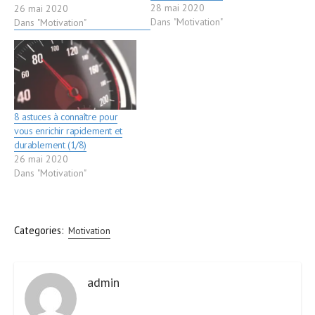
28 mai 2020
commencent. Renforcé dans
26 mai 2020
Dans "Motivation"
ses convictions qu’il était
Dans "Motivation"
possible de s’enrichir
rapidement malgré la
dilapidation de son argent,
MJ commençait à entrevoir
la formule de la voie rapide
vers…
8 astuces à connaître pour
vous enrichir rapidement et
durablement (1/8)
26 mai 2020
Dans "Motivation"
Categories:
Motivation
admin