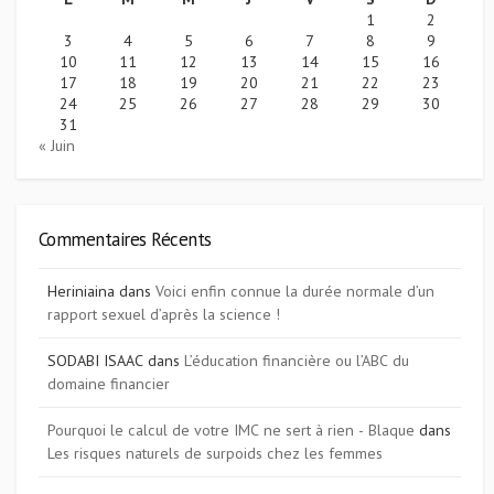
1
2
3
4
5
6
7
8
9
10
11
12
13
14
15
16
17
18
19
20
21
22
23
24
25
26
27
28
29
30
31
« Juin
Commentaires Récents
Heriniaina
dans
Voici enfin connue la durée normale d’un
rapport sexuel d’après la science !
SODABI ISAAC
dans
L’éducation financière ou l’ABC du
domaine financier
Pourquoi le calcul de votre IMC ne sert à rien - Blaque
dans
Les risques naturels de surpoids chez les femmes