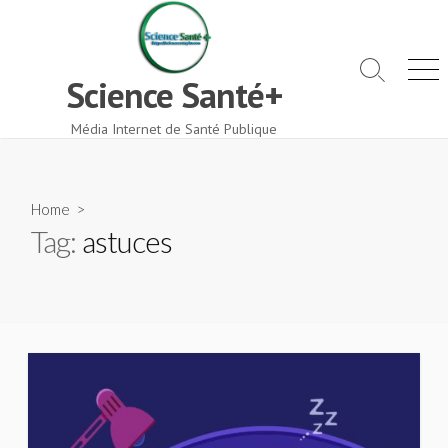
Skip
to
content
Search
Men
Science Santé+
Toggle
Média Internet de Santé Publique
Home
>
Tag:
astuces