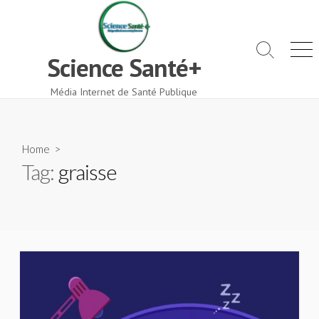
Skip
to
content
Search
Men
Science Santé+
Toggle
Média Internet de Santé Publique
Home
>
Tag:
graisse