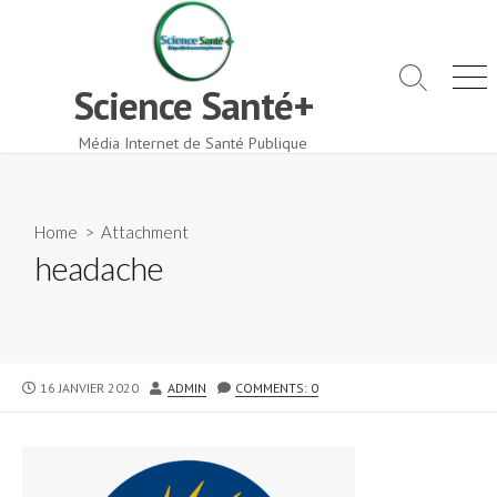
Skip
to
content
Search
Men
Science Santé+
Toggle
Média Internet de Santé Publique
Home
> Attachment
headache
PUBLISHED
AUTHOR
16 JANVIER 2020
ADMIN
COMMENTS: 0
DATE