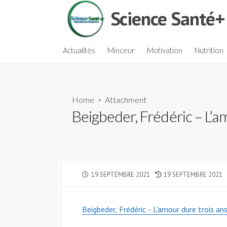
Skip
Science Santé+
to
content
Actualités
Minceur
Motivation
Nutrition
Home
> Attachment
Beigbeder, Frédéric – L’a
PUBLISHED
LAST
19 SEPTEMBRE 2021
19 SEPTEMBRE 2021
DATE
MODIFIED
DATE
Beigbeder, Frédéric - L'amour dure trois an