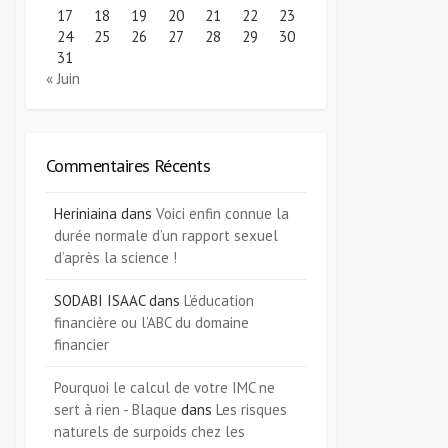
17
18
19
20
21
22
23
24
25
26
27
28
29
30
31
« Juin
Commentaires Récents
Heriniaina
dans
Voici enfin connue la
durée normale d’un rapport sexuel
d’après la science !
SODABI ISAAC
dans
L’éducation
financière ou l’ABC du domaine
financier
Pourquoi le calcul de votre IMC ne
sert à rien - Blaque
dans
Les risques
naturels de surpoids chez les