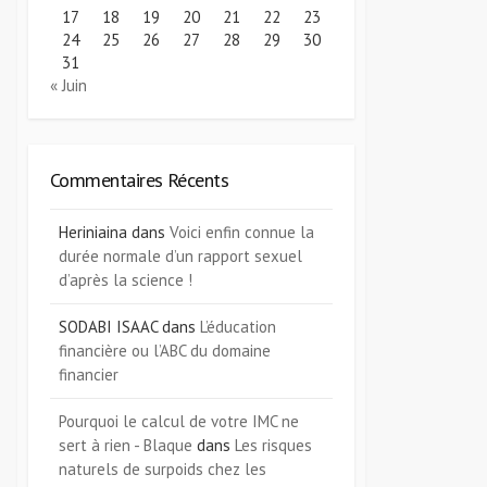
17
18
19
20
21
22
23
24
25
26
27
28
29
30
31
« Juin
Commentaires Récents
Heriniaina
dans
Voici enfin connue la
durée normale d’un rapport sexuel
d’après la science !
SODABI ISAAC
dans
L’éducation
financière ou l’ABC du domaine
financier
Pourquoi le calcul de votre IMC ne
sert à rien - Blaque
dans
Les risques
naturels de surpoids chez les