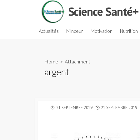
Skip
Science Santé+
to
content
Actualités
Minceur
Motivation
Nutrition
Home
> Attachment
argent
PUBLISHED
LAST
21 SEPTEMBRE 2019
21 SEPTEMBRE 2019
DATE
MODIFIED
DATE