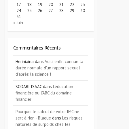
17
18
19
20
21
22
23
24
25
26
27
28
29
30
31
« Juin
Commentaires Récents
Heriniaina
dans
Voici enfin connue la
durée normale d’un rapport sexuel
d’après la science !
SODABI ISAAC
dans
L’éducation
financière ou l’ABC du domaine
financier
Pourquoi le calcul de votre IMC ne
sert à rien - Blaque
dans
Les risques
naturels de surpoids chez les