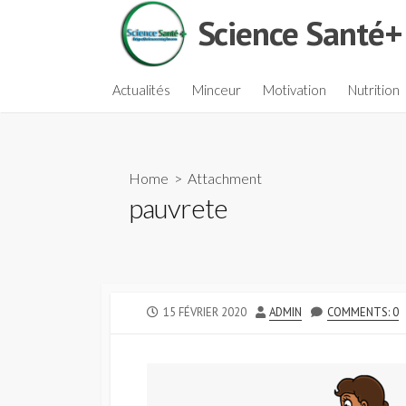
Skip
Science Santé+
to
content
Actualités
Minceur
Motivation
Nutrition
Home
> Attachment
pauvrete
PUBLISHED
AUTHOR
15 FÉVRIER 2020
ADMIN
COMMENTS: 0
DATE