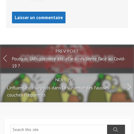
Post
comment
PREV POST
Pourquoi l’Afrique noire est-elle si résiliente face au Covid-
19 ?
NEXT POST
L’influence du surpoids dans la survenue des fausses-
couches fréquentes
Search
Search