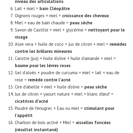
niveau des articulations
Lait + miel =
bain Cléopâtre
Oignons rouges + miel =
croissance des cheveux
Miel + eau de bain chaude =
peau sèche
Savon de Castille + miel + glycérine =
nettoyant pour le
visage
Aloe vera + huile de coco + jus de citron + miel =
remèdes
contre les brûlures mineures
Carotte (jus) + huile d’olive + huile d’amande + miel =
baume pour les lèvres roses
Gel d’aloès + poudre de curcuma + miel + lait + eau de
rose =
remède contre l’acné
Cire d’abeille + miel + huile d’olive =
peau sèche
Jus de citron + yaourt nature + miel + blanc d’œuf =
cicatrices d’acné
Poudre de fenugrec + Eau ou miel =
stimulant pour
l’appétit
Charbon de bois activé + Miel =
aisselles foncées
(résultat instantané)