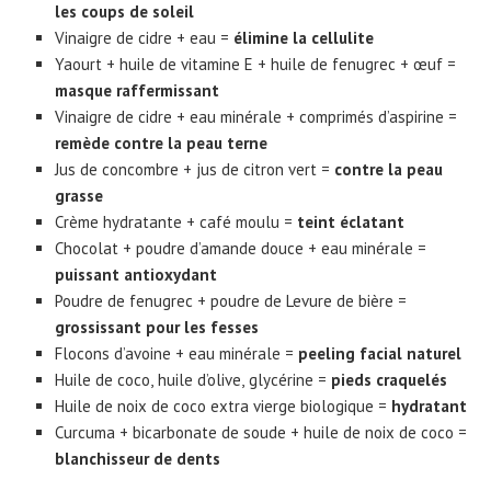
les coups de soleil
Vinaigre de cidre + eau =
élimine la cellulite
Yaourt + huile de vitamine E + huile de fenugrec + œuf =
masque raffermissant
Vinaigre de cidre + eau minérale + comprimés d’aspirine =
remède contre la peau terne
Jus de concombre + jus de citron vert =
contre la peau
grasse
Crème hydratante + café moulu =
teint éclatant
Chocolat + poudre d’amande douce + eau minérale =
puissant antioxydant
Poudre de fenugrec + poudre de Levure de bière =
grossissant pour les fesses
Flocons d’avoine + eau minérale =
peeling facial naturel
Huile de coco, huile d’olive, glycérine =
pieds craquelés
Huile de noix de coco extra vierge biologique =
hydratant
Curcuma + bicarbonate de soude + huile de noix de coco =
blanchisseur de dents