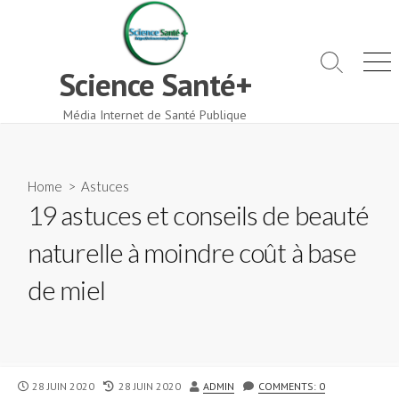
Skip
to
content
Search
Men
Science Santé+
Toggle
Média Internet de Santé Publique
Home
>
Astuces
19 astuces et conseils de beauté
naturelle à moindre coût à base
de miel
PUBLISHED
LAST
AUTHOR
28 JUIN 2020
28 JUIN 2020
ADMIN
COMMENTS: 0