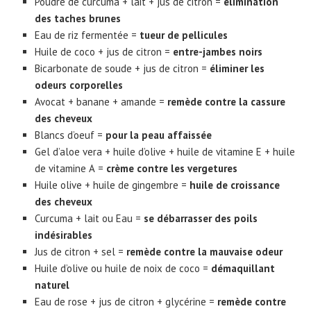
Poudre de curcuma + lait + jus de citron =
élimination
des taches brunes
Eau de riz fermentée =
tueur de pellicules
Huile de coco + jus de citron =
entre-jambes noirs
Bicarbonate de soude + jus de citron =
éliminer les
odeurs corporelles
Avocat + banane + amande =
remède contre la cassure
des cheveux
Blancs d’oeuf =
pour la peau affaissée
Gel d’aloe vera + huile d’olive + huile de vitamine E + huile
de vitamine A =
crème contre les vergetures
Huile olive + huile de gingembre =
huile de croissance
des cheveux
Curcuma + lait ou Eau =
se débarrasser des poils
indésirables
Jus de citron + sel =
remède contre la mauvaise odeur
Huile d’olive ou huile de noix de coco =
démaquillant
naturel
Eau de rose + jus de citron + glycérine =
remède contre