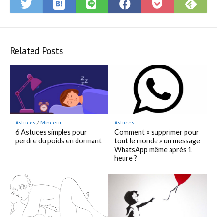
Save
Subsc
Share
Share
Share
Save
to
on
on
on
on
to
Hatena
Feedly
Twitter
LINE
Facebook
Pocket
Bookmark
Related Posts
Astuces
/
Minceur
Astuces
6 Astuces simples pour
Comment « supprimer pour
perdre du poids en dormant
tout le monde » un message
WhatsApp même après 1
heure ?