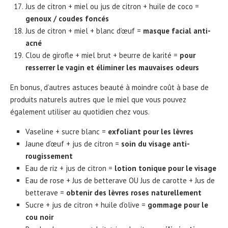
Jus de citron + miel ou jus de citron + huile de coco =
genoux / coudes foncés
Jus de citron + miel + blanc d’œuf =
masque facial anti-
acné
Clou de girofle + miel brut + beurre de karité =
pour
resserrer le vagin et éliminer les mauvaises odeurs
En bonus, d’autres astuces beauté à moindre coût à base de
produits naturels autres que le miel que vous pouvez
également utiliser au quotidien chez vous.
Vaseline + sucre blanc =
exfoliant pour les lèvres
Jaune d’œuf + jus de citron =
soin du visage anti-
rougissement
Eau de riz + jus de citron =
lotion tonique pour le visage
Eau de rose + Jus de betterave OU Jus de carotte + Jus de
betterave =
obtenir des lèvres roses naturellement
Sucre + jus de citron + huile d’olive =
gommage pour le
cou noir