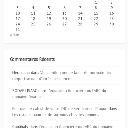
1
2
3
4
5
6
7
8
9
10
11
12
13
14
15
16
17
18
19
20
21
22
23
24
25
26
27
28
29
30
31
« Juin
Commentaires Récents
Heriniaina
dans
Voici enfin connue la durée normale d’un
rapport sexuel d’après la science !
SODABI ISAAC
dans
L’éducation financière ou l’ABC du
domaine financier
Pourquoi le calcul de votre IMC ne sert à rien - Blaque
dans
Les risques naturels de surpoids chez les femmes
Coulibaly
dans
L’éducation financière ou l’ABC du domaine