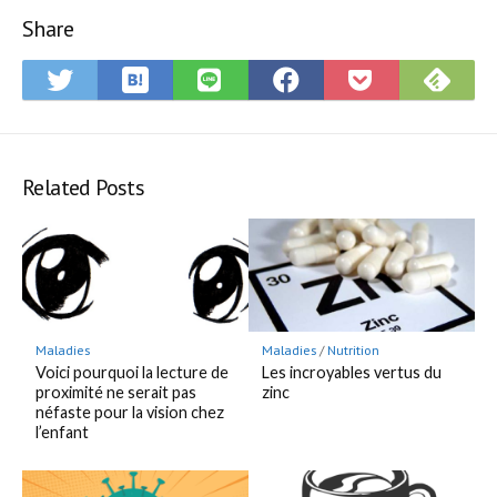
Share
Save
Subsc
Share
Share
Share
Save
to
on
on
on
on
to
Hatena
Feedly
Twitter
LINE
Facebook
Pocket
Bookmark
Related Posts
Maladies
Maladies
/
Nutrition
Voici pourquoi la lecture de
Les incroyables vertus du
proximité ne serait pas
zinc
néfaste pour la vision chez
l’enfant