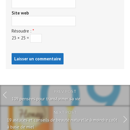
Site web
Résoudre :
*
23 × 25 =
Post
comment
PREV POST
109 pensées pour transformer sa vie
NEXT POST
19 astuces et conseils de beauté naturelle à moindre coût
à base de miel