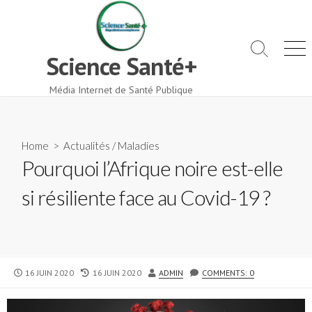
Skip
to
content
Search
Men
Science Santé+
Toggle
Média Internet de Santé Publique
Home
>
Actualités
/
Maladies
Pourquoi l’Afrique noire est-elle
si résiliente face au Covid-19 ?
PUBLISHED
LAST
AUTHOR
16 JUIN 2020
16 JUIN 2020
ADMIN
COMMENTS: 0
DATE
MODIFIED
DATE