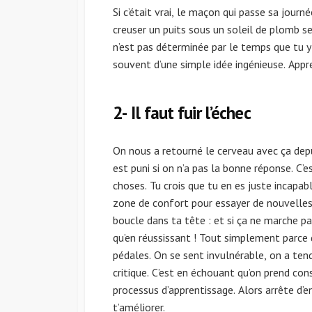
Si c’était vrai, le maçon qui passe sa journ
creuser un puits sous un soleil de plomb ser
n’est pas déterminée par le temps que tu y 
souvent d’une simple idée ingénieuse. Appre
2- Il faut fuir l’échec
On nous a retourné le cerveau avec ça depui
est puni si on n’a pas la bonne réponse. C’e
choses. Tu crois que tu en es juste incapab
zone de confort pour essayer de nouvelles 
boucle dans ta tête : et si ça ne marche pa
qu’en réussissant ! Tout simplement parce 
pédales. On se sent invulnérable, on a tend
critique. C’est en échouant qu’on prend consc
processus d’apprentissage. Alors arrête d’
t’améliorer.