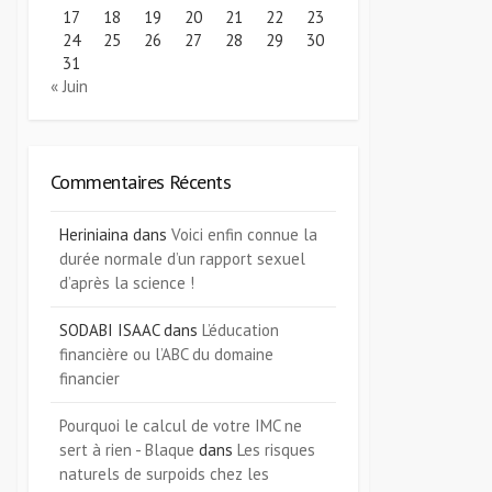
17
18
19
20
21
22
23
24
25
26
27
28
29
30
31
« Juin
Commentaires Récents
Heriniaina
dans
Voici enfin connue la
durée normale d’un rapport sexuel
d’après la science !
SODABI ISAAC
dans
L’éducation
financière ou l’ABC du domaine
financier
Pourquoi le calcul de votre IMC ne
sert à rien - Blaque
dans
Les risques
naturels de surpoids chez les