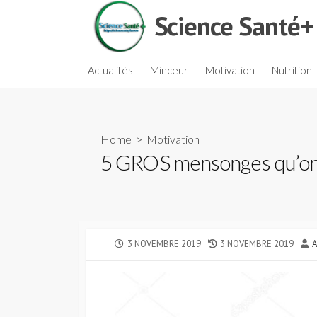
Skip
Science Santé+
to
content
Actualités
Minceur
Motivation
Nutrition
Home
>
Motivation
5 GROS mensonges qu’on t’
PUBLISHED
LAST
A
3 NOVEMBRE 2019
3 NOVEMBRE 2019
A
DATE
MODIFIED
DATE