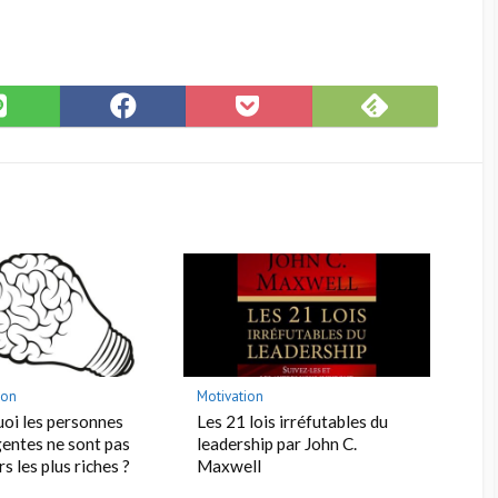
Subscribe
hare
Share
Save
on
n
on
to
Feedly
INE
Facebook
Pocket
ion
Motivation
oi les personnes
Les 21 lois irréfutables du
igentes ne sont pas
leadership par John C.
s les plus riches ?
Maxwell