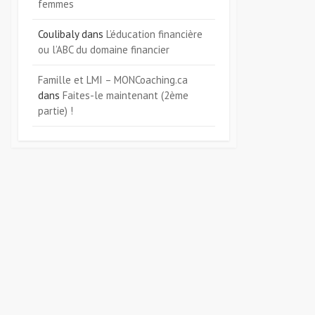
femmes
Coulibaly
dans
L’éducation financière
ou l’ABC du domaine financier
Famille et LMI – MONCoaching.ca
dans
Faites-le maintenant (2ème
partie) !