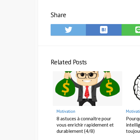
Share
Save
Share
S
to
on
o
Hatena
Twitter
L
Bookmark
Related Posts
Motivation
Motivat
8 astuces à connaître pour
Pourqu
vous enrichir rapidement et
intell
durablement (4/8)
toujour