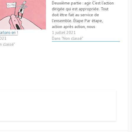
Deuxième partie : agir C’est l’action
dirigée qui est appropriée. Tout
doit être fait au service de
l’ensemble. Étape Par étape,
action après action, nous
démantèlerons les obstacles
1 juillet 2021
arlons-en !
dressés sur notre chemin. Avec
Dans "Non classé"
2021
persévérance et souplesse, nous
n classé"
agirons dans l’intérêt de notre
objectif. L’action demande du
courage, pas de l’effronterie…