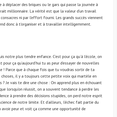
ée à déplacer des briques ou le gars qui passe la journée à
ait millionnaire. La vérité est que la valeur d’un travail
consacres ni par l’effort fourni. Les grands succès viennent
nd donc à t’organiser et à travailler intelligemment.
s notre plus tendre enfance. C’est pour ça qu’à l’école, on
st pour ça qu’aujourd’hui tu as peur d’essayer de nouvelles
le ! Parce que à chaque fois que tu voudras sortir de ta
choses, il y a toujours cette petite voix qui martèle en
s ? Je vais te dire une chose : On apprend plus en échouant
que lorsqu’on réussit, on a souvent tendance à perdre les
ence à prendre des décisions stupides, on perd notre esprit
ience de notre limite. Et d’ailleurs, l’échec fait partie du
en avoir peur et voit ça comme une opportunité de