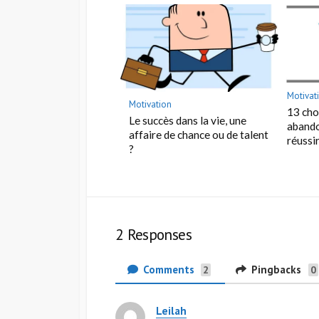
Motivat
Motivation
13 cho
Le succès dans la vie, une
abando
affaire de chance ou de talent
réussi
?
2 Responses
Comments
Pingbacks
2
0
Leilah
d