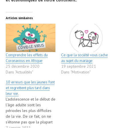
Articles similaires
Comprendre les effets du
Ce que la société vous cache
Coronavirus en Afrique
au sujet du mariage
25 décembre 2020
19 septembre 2021
Dans "Actualités"
Dans "Motivation"
10 erreurs que les jeunes font
et regrettent plus tard dans
leur vie.
L'adolescence et le début de
l'âge adulte sont les
périodes les plus difficiles
de la vie. De ce fait, on ne
s'étonne pas que la plupart
d'entre nous commet
7 janvier 2021