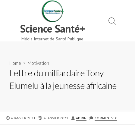
Skip
to
content
Search
Men
Science Santé+
Toggle
Média Internet de Santé Publique
Home
>
Motivation
Lettre du milliardaire Tony
Elumelu à la jeunesse africaine
PUBLISHED
LAST
AUTHOR
4 JANVIER 2021
4 JANVIER 2021
ADMIN
COMMENTS: 0
DATE
MODIFIED
DATE