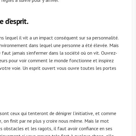
règles à suivre pour y arriver.
 d’esprit.
 lequel il vit a un impact conséquent sur sa personnalité.
environnement dans lequel une personne a été élevée. Mais
e faut jamais s’enfermer dans la société où on vit. Ouvrez-
œurs pour voir comment le monde fonctionne et inspirez
 votre voie. Un esprit ouvert vous ouvre toutes les portes
t ceux qui tenteront de dénigrer l’initiative, et comme
 on finit par ne plus y croire nous même. Mais le mot
es obstacles et les ragots, il faut avoir confiance en ses
logiquement si vous croyez très fort à quelque chose, elle