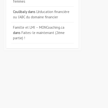
femmes
Coulibaly
dans
L’éducation financière
ou l’ABC du domaine financier
Famille et LMI – MONCoaching.ca
dans
Faites-le maintenant (2ème
partie) !