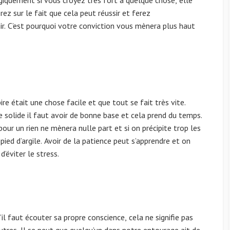
erez sur le fait que cela peut réussir et ferez
ir. C’est pourquoi votre conviction vous mènera plus haut
e était une chose facile et que tout se fait très vite.
 solide il faut avoir de bonne base et cela prend du temps.
 pour un rien ne mènera nulle part et si on précipite trop les
ied d’argile. Avoir de la patience peut s’apprendre et on
d’éviter le stress.
’il faut écouter sa propre conscience, cela ne signifie pas
utres. Il se peut que quelqu’un dans notre entourage ait de