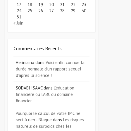
17
18
19
20
21
22
23
24
25
26
27
28
29
30
31
« Juin
Commentaires Récents
Heriniaina
dans
Voici enfin connue la
durée normale d’un rapport sexuel
d’après la science !
SODABI ISAAC
dans
L’éducation
financière ou l’ABC du domaine
financier
Pourquoi le calcul de votre IMC ne
sert à rien - Blaque
dans
Les risques
naturels de surpoids chez les