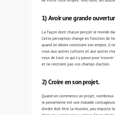
de votre futur empire. Voici donc les douze 
1) Avoir une grande ouverture
La façon dont chacun perçoit le monde dans
Cette perception change en fonction de l’
quand on désire construire son empire, il n
vous aux autres cultures et aux autres m
vous de tout ce qui s’y passe pour trouver
et ne restreint pas vos champs d’action.
2) Croire en son projet.
Quand on commence un projet, nombreux son
le pessimisme est une maladie contagieuse,
d’ordre doit être la réussite, peu importe l
choix et y croire pour y arriver. Et psycho