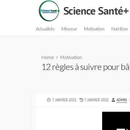
Skip
Science Santé+
to
content
Actualités
Minceur
Motivation
Nutrition
Home
>
Motivation
12 règles à suivre pour bâ
PUBLISHED
LAST
AUTHOR
7 JANVIER 2021
7 JANVIER 2021
ADMIN
DATE
MODIFIED
DATE